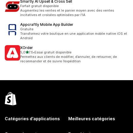
Smartly AI Upsell & Cross Sell
Forfait gratuit disponible
Augmentez les ventes et le panier moyen avec des ventes
incitatives et croisées optimisées par l'IA
Appcraftly Mobile App Builder
Gratuite
Transformez votre boutique en une application mobile native iOS et
Android
XOrder
étoile(s) sur 5
5,0
(1)
•
Essai gratuit disponible
1 avis au total
Permettez aux clients de modifier, d’annuler, de retourner, de
recommander et de suivre l’expédition
Catégories d’applications
Meilleures catégories