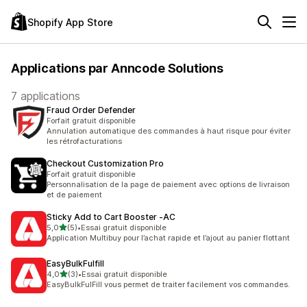
Shopify App Store
Applications par Anncode Solutions
7 applications
Fraud Order Defender
Forfait gratuit disponible
Annulation automatique des commandes à haut risque pour éviter
les rétrofacturations
Checkout Customization Pro
Forfait gratuit disponible
Personnalisation de la page de paiement avec options de livraison
et de paiement
Sticky Add to Cart Booster ‑AC
étoile(s) sur 5
5,0
(5)
•
Essai gratuit disponible
5 avis au total
Application Multibuy pour l’achat rapide et l’ajout au panier flottant
EasyBulkFulfill
étoile(s) sur 5
4,0
(3)
•
Essai gratuit disponible
3 avis au total
EasyBulkFulFill vous permet de traiter facilement vos commandes.