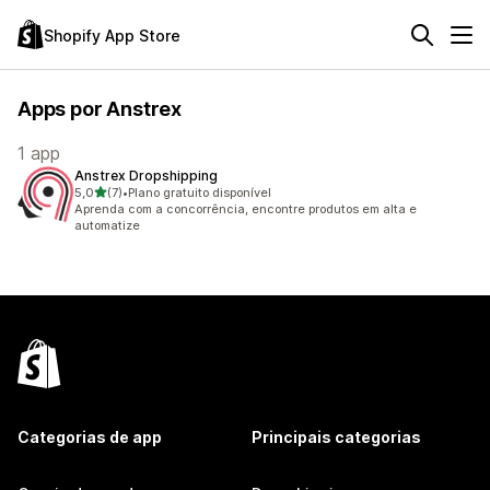
Shopify App Store
Apps por Anstrex
1 app
Anstrex Dropshipping
de 5 estrelas
5,0
(7)
•
Plano gratuito disponível
7 avaliações ao todo
Aprenda com a concorrência, encontre produtos em alta e
automatize
Categorias de app
Principais categorias