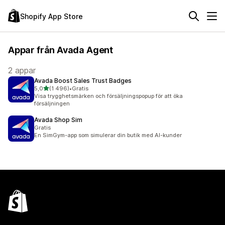
Shopify App Store
Appar från Avada Agent
2 appar
Avada Boost Sales Trust Badges
av 5 stjärnor
5,0
(1 496)
•
Gratis
1496 recensioner totalt
Visa trygghetsmärken och försäljningspopup för att öka
försäljningen
Avada Shop Sim
Gratis
En SimGym-app som simulerar din butik med AI-kunder