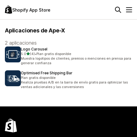
Shopify App Store
Aplicaciones de Ape-X
2 aplicaciones
Logo Carousel
de 5 estrellas
5.0
(4)
•
Plan gratis disponible
4 reseñas en total
Muestra logotipos de clientes, premios o menciones en prensa para
generar confianza
Optimised Free Shipping Bar
Plan gratis disponible
Realiza pruebas A/B en la barra de envío gratis para optimizar las
ventas adicionales y las conversiones