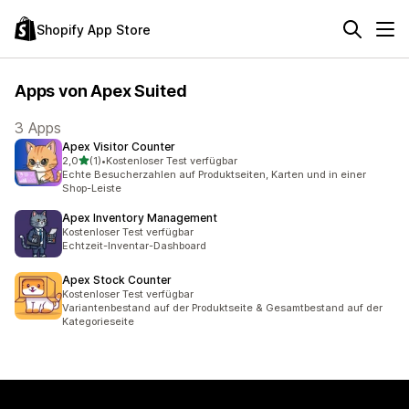
Shopify App Store
Apps von Apex Suited
3 Apps
Apex Visitor Counter
von 5 Sternen
2,0
(1)
•
Kostenloser Test verfügbar
1 Rezensionen insgesamt
Echte Besucherzahlen auf Produktseiten, Karten und in einer
Shop-Leiste
Apex Inventory Management
Kostenloser Test verfügbar
Echtzeit-Inventar-Dashboard
Apex Stock Counter
Kostenloser Test verfügbar
Variantenbestand auf der Produktseite & Gesamtbestand auf der
Kategorieseite