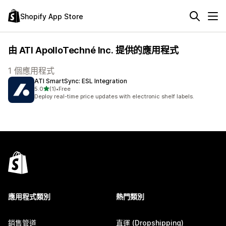
Shopify App Store
由 ATI ApolloTechné Inc. 提供的應用程式
1 個應用程式
ATI SmartSync: ESL Integration
滿分 5 顆星
5.0
(1)
•
Free
共有 1 則評價
Deploy real-time price updates with electronic shelf labels.
應用程式類別
熱門類別
銷售管道
直運 (Dropshipping)