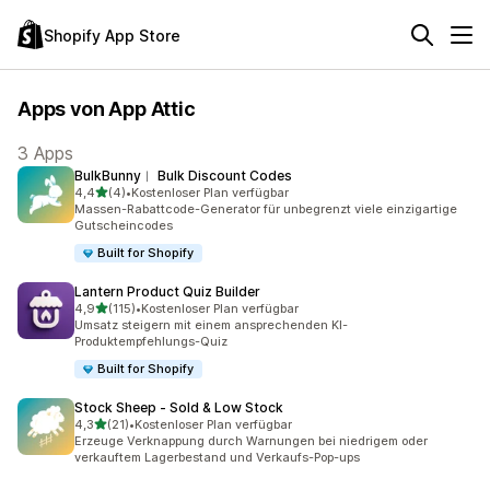
Shopify App Store
Apps von App Attic
3 Apps
BulkBunny︱ Bulk Discount Codes
von 5 Sternen
4,4
(4)
•
Kostenloser Plan verfügbar
4 Rezensionen insgesamt
Massen-Rabattcode-Generator für unbegrenzt viele einzigartige
Gutscheincodes
Built for Shopify
Lantern Product Quiz Builder
von 5 Sternen
4,9
(115)
•
Kostenloser Plan verfügbar
115 Rezensionen insgesamt
Umsatz steigern mit einem ansprechenden KI-
Produktempfehlungs-Quiz
Built for Shopify
Stock Sheep ‑ Sold & Low Stock
von 5 Sternen
4,3
(21)
•
Kostenloser Plan verfügbar
21 Rezensionen insgesamt
Erzeuge Verknappung durch Warnungen bei niedrigem oder
verkauftem Lagerbestand und Verkaufs-Pop-ups