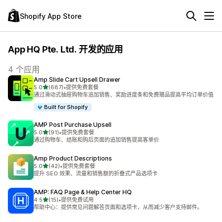
Shopify App Store
App HQ Pte. Ltd. 开发的应用
4 个应用
Amp Slide Cart Upsell Drawer
星（满分 5 星）
5.0
(687)
•
提供免费套餐
总共 687 条评论
通过滑动式抽屉购物车追加销售、奖励进度条和免费赠品提高平均订单价值
Built for Shopify
AMP Post Purchase Upsell
星（满分 5 星）
5.0
(91)
•
提供免费套餐
总共 91 条评论
通过购物车、结账和购后页面的追加销售提高客单价
Amp Product Descriptions
星（满分 5 星）
5.0
(42)
•
提供免费套餐
总共 42 条评论
提升 SEO 效果、流量和销售额的折叠式产品选项卡
AMP: FAQ Page & Help Center HQ
星（满分 5 星）
4.5
(15)
•
提供免费试用
总共 15 条评论
帮助中心：提供常见问题解答页面和选项卡，从而减少客户支持邮件。