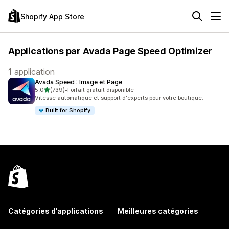
Shopify App Store
Applications par Avada Page Speed Optimizer
1 application
Avada Speed : Image et Page
étoile(s) sur 5
5,0
(739)
•
Forfait gratuit disponible
739 avis au total
Vitesse automatique et support d'experts pour votre boutique.
Built for Shopify
Catégories d’applications
Meilleures catégories