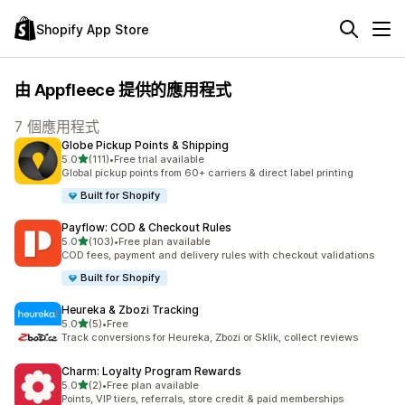
Shopify App Store
由 Appfleece 提供的應用程式
7 個應用程式
Globe Pickup Points & Shipping
滿分 5 顆星
5.0
(111)
•
Free trial available
共有 111 則評價
Global pickup points from 60+ carriers & direct label printing
Built for Shopify
Payflow: COD & Checkout Rules
滿分 5 顆星
5.0
(103)
•
Free plan available
共有 103 則評價
COD fees, payment and delivery rules with checkout validations
Built for Shopify
Heureka & Zbozi Tracking
滿分 5 顆星
5.0
(5)
•
Free
共有 5 則評價
Track conversions for Heureka, Zbozi or Sklik, collect reviews
Charm: Loyalty Program Rewards
滿分 5 顆星
5.0
(2)
•
Free plan available
共有 2 則評價
Points, VIP tiers, referrals, store credit & paid memberships