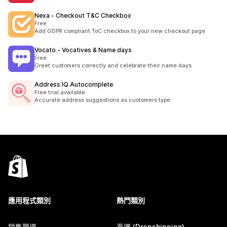
Nexa ‑ Checkout T&C Checkbox
Free
Add GDPR compliant ToC checkbox to your new checkout page
Vocato ‑ Vocatives & Name days
Free
Greet customers correctly and celebrate their name days
Address IQ Autocomplete
Free trial available
Accurate address suggestions as customers type
應用程式類別
熱門類別
銷售管道
直運 (Dropshipping)