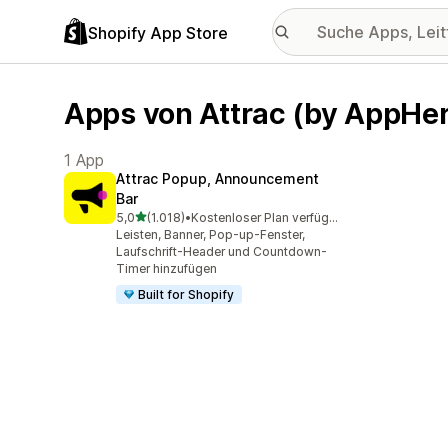
Shopify App Store
Apps von Attrac (by AppHe
1 App
Attrac Popup, Announcement
Bar
von 5 Sternen
5,0
(1.018)
•
Kostenloser Plan verfügbar
1018 Rezensionen insgesamt
Leisten, Banner, Pop-up-Fenster,
Laufschrift-Header und Countdown-
Timer hinzufügen
Built for Shopify