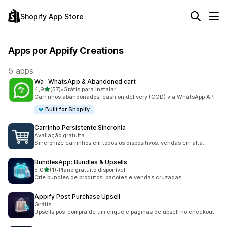
Shopify App Store
Apps por Appify Creations
5 apps
Wa : WhatsApp & Abandoned cart
de 5 estrelas
4,9
(57)
•
Grátis para instalar
57 avaliações ao todo
Carrinhos abandonados, cash on delivery (COD) via WhatsApp API
Built for Shopify
Carrinho Persistente Sincronia
Avaliação gratuita
Sincronize carrinhos em todos os dispositivos: vendas em alta.
BundlesApp: Bundles & Upsells
de 5 estrelas
5,0
(1)
•
Plano gratuito disponível
1 avaliações ao todo
Crie bundles de produtos, pacotes e vendas cruzadas.
Appify Post Purchase Upsell
Grátis
Upsells pós-compra de um clique e páginas de upsell no checkout