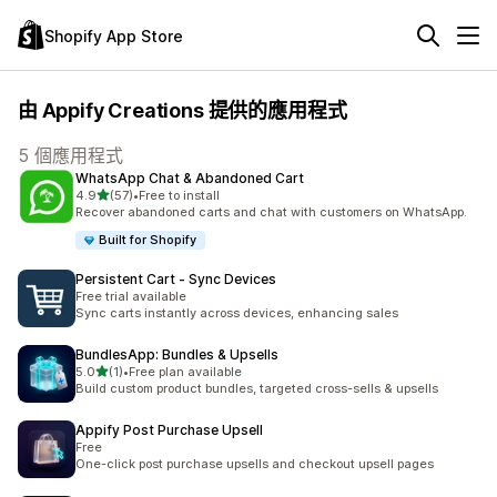
Shopify App Store
由 Appify Creations 提供的應用程式
5 個應用程式
WhatsApp Chat & Abandoned Cart
滿分 5 顆星
4.9
(57)
•
Free to install
共有 57 則評價
Recover abandoned carts and chat with customers on WhatsApp.
Built for Shopify
Persistent Cart ‑ Sync Devices
Free trial available
Sync carts instantly across devices, enhancing sales
BundlesApp: Bundles & Upsells
滿分 5 顆星
5.0
(1)
•
Free plan available
共有 1 則評價
Build custom product bundles, targeted cross-sells & upsells
Appify Post Purchase Upsell
Free
One-click post purchase upsells and checkout upsell pages