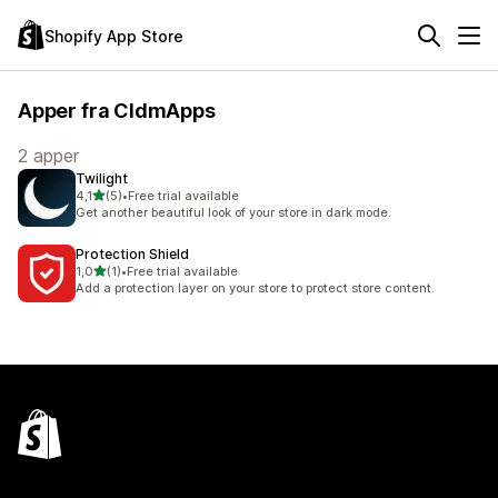
Shopify App Store
Apper fra CldmApps
2 apper
Twilight
av 5 stjerner
4,1
(5)
•
Free trial available
Totalt 5 omtaler
Get another beautiful look of your store in dark mode.
Protection Shield
av 5 stjerner
1,0
(1)
•
Free trial available
Totalt 1 omtaler
Add a protection layer on your store to protect store content.