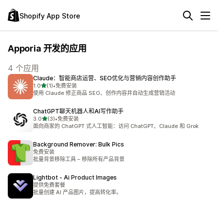
Shopify App Store
Apporia 开发的应用
4 个应用
Claude：智能商店运营、SEO优化与营销内容创作助手
星（满分 5 星）
1.0
(1)
•
免费安装
总共 1 条评论
使用 Claude 修正商品 SEO、创作内容并自动生成营销活动
ChatGPT聊天机器人和AI写作助手
星（满分 5 星）
3.0
(3)
•
免费安装
总共 3 条评论
面向商家的 ChatGPT 式人工智能：访问 ChatGPT、Claude 和 Grok
Background Remover: Bulk Pics
免费安装
批量背景移除工具 – 移除所有产品背景
Lightbot ‑ Ai Product Images
提供免费套餐
批量创建 AI 产品图片，提高转化率。