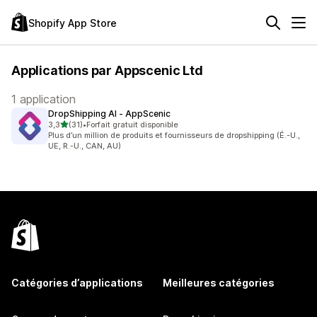
Shopify App Store
Applications par Appscenic Ltd
1 application
DropShipping AI ‑ AppScenic
étoile(s) sur 5
3,3
(31)
•
Forfait gratuit disponible
31 avis au total
Plus d’un million de produits et fournisseurs de dropshipping (É.-U.,
UE, R.-U., CAN, AU)
Catégories d’applications
Meilleures catégories