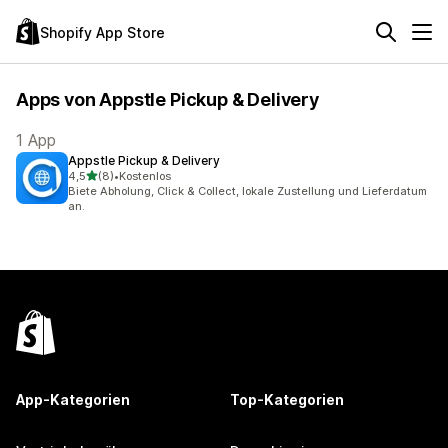
Shopify App Store
Apps von Appstle Pickup & Delivery
1 App
Appstle Pickup & Delivery
von 5 Sternen
4,5
(8)
•
Kostenlos
8 Rezensionen insgesamt
Biete Abholung, Click & Collect, lokale Zustellung und Lieferdatum
an.
App-Kategorien
Top-Kategorien