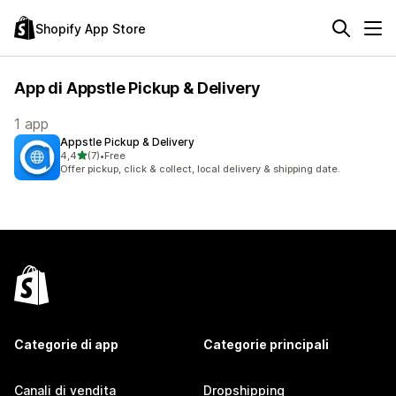
Shopify App Store
App di Appstle Pickup & Delivery
1 app
Appstle Pickup & Delivery
stelle su 5
4,4
(7)
•
Free
7 recensioni totali
Offer pickup, click & collect, local delivery & shipping date.
Categorie di app
Categorie principali
Canali di vendita
Dropshipping