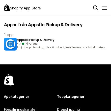
Shopify App Store
Appar från Appstle Pickup & Delivery
1 app
Appstle Pickup & Delivery
av 5 stjärnor
4,4
(7)
•
Gratis
7 recensioner totalt
Erbjud upphämtning, click & collect, lokal leverans och fraktdatum.
Appkategorier
Toppkategorier
Försäljningskanaler
Dropshipping