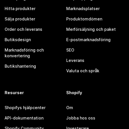
Hitta produkter
Marknadsplatser
Sälja produkter
Produktomdömen
Order och leverans
Merförsäljning och paket
Butiksdesign
E-postmarknadsföring
Marknadsföring och
SEO
konvertering
Leverans
Butikshantering
Valuta och språk
Resurser
Shopify
Shopifys hjälpcenter
Om
API-dokumentation
Jobba hos oss
Shopify Community
Investerare