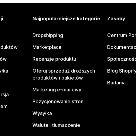
ji
Najpopularniejsze kategorie
Zasoby
Dropshipping
Centrum Po
oduktów
Marketplace
Dokumentac
tów
Recenzje produktu
Społeczność
yłka
Oferuj sprzedaż droższych
Blog Shopif
produktów i pakietów
Badania
Marketing e-mailowy
rsja
Pozycjonowanie stron
pem
Wysyłka
Waluta i tłumaczenie