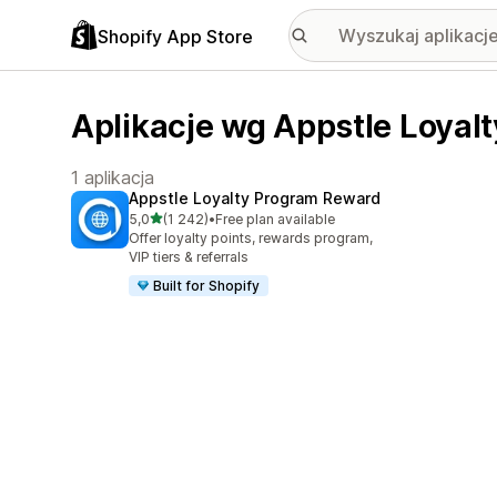
Shopify App Store
Aplikacje wg Appstle Loyalt
1 aplikacja
Appstle Loyalty Program Reward
na 5 gwiazdek
5,0
(1 242)
•
Free plan available
Łączna liczba recenzji: 1242
Offer loyalty points, rewards program,
VIP tiers & referrals
Built for Shopify