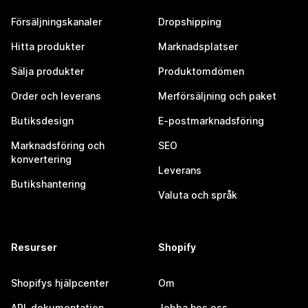
Försäljningskanaler
Dropshipping
Hitta produkter
Marknadsplatser
Sälja produkter
Produktomdömen
Order och leverans
Merförsäljning och paket
Butiksdesign
E-postmarknadsföring
Marknadsföring och
SEO
konvertering
Leverans
Butikshantering
Valuta och språk
Resurser
Shopify
Shopifys hjälpcenter
Om
API-dokumentation
Jobba hos oss