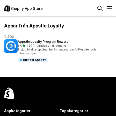
Shopify App Store
Appar från Appstle Loyalty
1 app
Appstle Loyalty Program Reward
av 5 stjärnor
5,0
(1 244)
•
Gratisplan tillgänglig
1244 recensioner totalt
Erbjud lojalitetspoäng, belöningsprogram, VIP-nivåer och
hänvisningar
Built for Shopify
Appkategorier
Toppkategorier