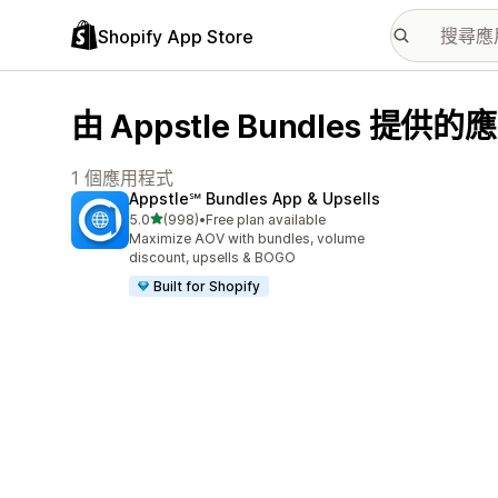
Shopify App Store
由 Appstle Bundles 提供
1 個應用程式
Appstle℠ Bundles App & Upsells
滿分 5 顆星
5.0
(998)
•
Free plan available
共有 998 則評價
Maximize AOV with bundles, volume
discount, upsells & BOGO
Built for Shopify