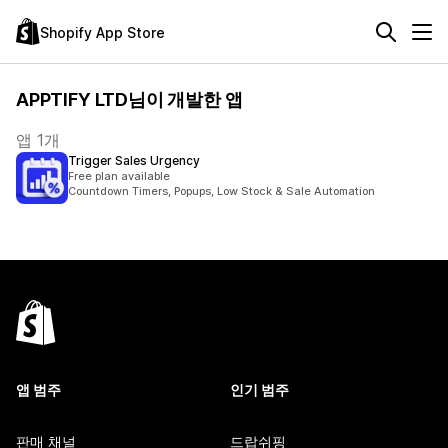
Shopify App Store
APPTIFY LTD님이 개발한 앱
앱 1개
Trigger Sales Urgency
Free plan available
Countdown Timers, Popups, Low Stock & Sale Automation
앱 범주
인기 범주
판매 채널
드랍쉬핑