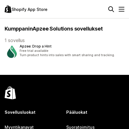
Shopify App Store
KumppaninApzee Solutions sovellukset
1 sovellus
Apzee: Drop a Hint
Free trial available
Turn product hints into sales with smart sharing and tracking.
Sovellusluokat
Pääluokat
Myyntikanavat
Suoratoimitus