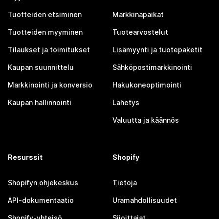
Tuotteiden etsiminen
Markkinapaikat
Tuotteiden myyminen
Tuotearvostelut
Tilaukset ja toimitukset
Lisämyynti ja tuotepaketit
Kaupan suunnittelu
Sähköpostimarkkinointi
Markkinointi ja konversio
Hakukoneoptimointi
Kaupan hallinnointi
Lähetys
Valuutta ja käännös
Resurssit
Shopify
Shopifyn ohjekeskus
Tietoja
API-dokumentaatio
Uramahdollisuudet
Shopify-yhteisö
Sijoittajat