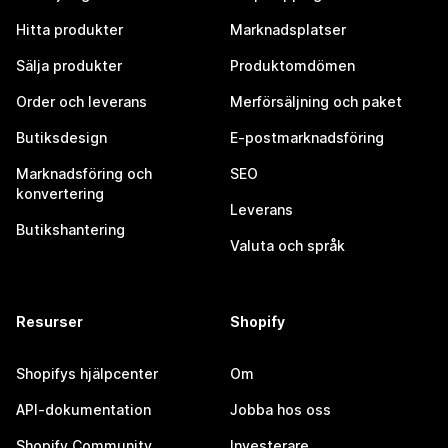
Hitta produkter
Marknadsplatser
Sälja produkter
Produktomdömen
Order och leverans
Merförsäljning och paket
Butiksdesign
E-postmarknadsföring
Marknadsföring och
SEO
konvertering
Leverans
Butikshantering
Valuta och språk
Resurser
Shopify
Shopifys hjälpcenter
Om
API-dokumentation
Jobba hos oss
Shopify Community
Investerare