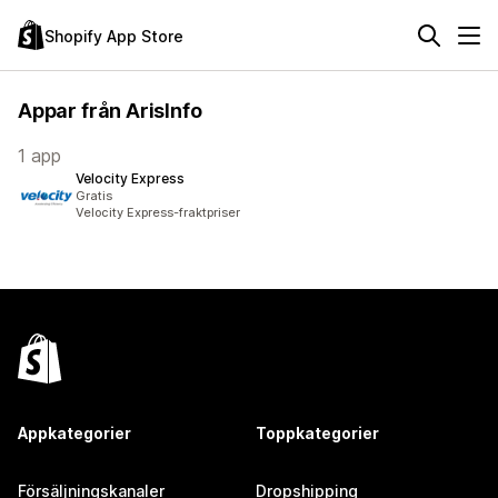
Shopify App Store
Appar från ArisInfo
1 app
Velocity Express
Gratis
Velocity Express-fraktpriser
Appkategorier
Toppkategorier
Försäljningskanaler
Dropshipping