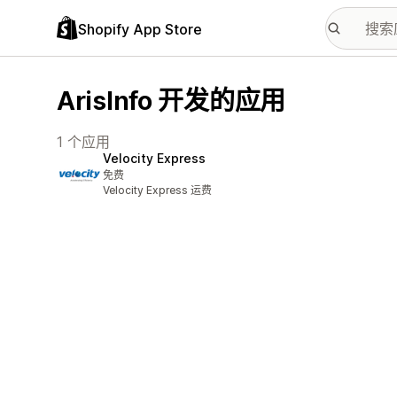
Shopify App Store
ArisInfo 开发的应用
1 个应用
Velocity Express
免费
Velocity Express 运费