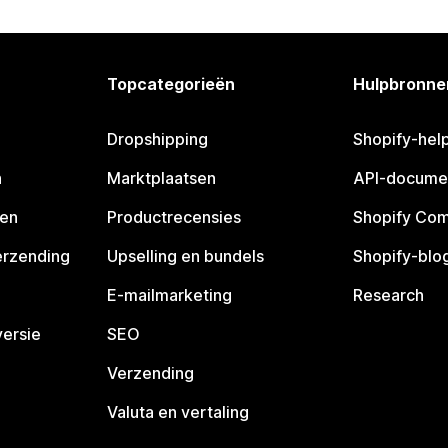
Topcategorieën
Hulpbronne
Dropshipping
Shopify-hel
n
Marktplaatsen
API-docume
pen
Productrecensies
Shopify Co
erzending
Upselling en bundels
Shopify-blo
E-mailmarketing
Research
ersie
SEO
Verzending
Valuta en vertaling