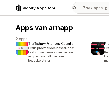
Shopify App Store
Apps van arnapp
2 apps
Traffishow Visitors Counter
Pl
Gratis proefperiode beschikbaar
Gra
Laat sociaal bewijs zien met een
Bet
aanpasbare balk met een
kor
bezoekersteller
mai