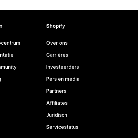
n
Shopify
pcentrum
Over ons
ntatie
Carrières
mmunity
Investeerders
g
Pers en media
Partners
Affiliates
Juridisch
Servicestatus