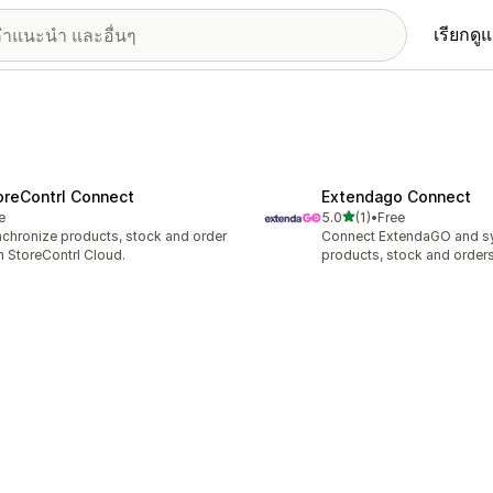
เรียกดู
oreContrl Connect
Extendago Connect
เต็ม 5 ดาว
e
5.0
(1)
•
Free
ทั้งหมด 1 รีวิว
chronize products, stock and order
Connect ExtendaGO and s
h StoreContrl Cloud.
products, stock and orders