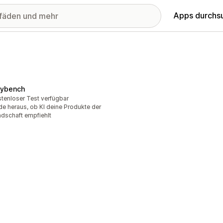
Apps durchs
tybench
tenloser Test verfügbar
de heraus, ob KI deine Produkte der
dschaft empfiehlt