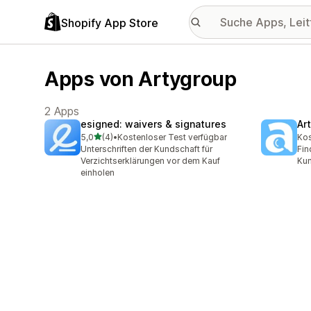
Shopify App Store
Apps von Artygroup
2 Apps
esigned: waivers & signatures
Ar
von 5 Sternen
5,0
(4)
•
Kostenloser Test verfügbar
Kos
4 Rezensionen insgesamt
Unterschriften der Kundschaft für
Fin
Verzichtserklärungen vor dem Kauf
Kun
einholen