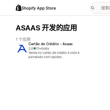
Shopify App Store
ASAAS 开发的应用
1 个应用
Cartão de Crédito ‑ Asaas
星（满分 5 星）
2.0
(1)
•
Grátis
总共 1 条评论
Venda no cartão de crédito à vista e
parcelado com rapidez.