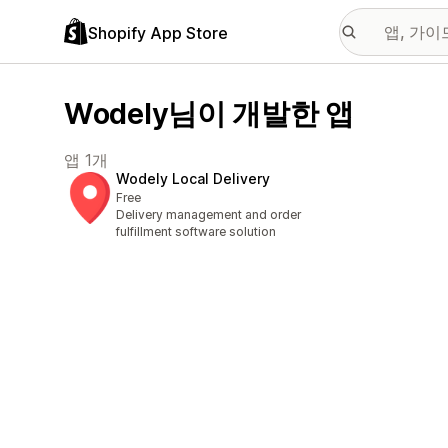
Shopify App Store
Wodely님이 개발한 앱
앱 1개
Wodely Local Delivery
Free
Delivery management and order
fulfillment software solution