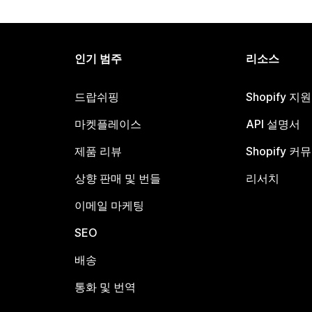
인기 범주
리소스
드랍쉬핑
Shopify 지
마켓플레이스
API 설명서
제품 리뷰
Shopify 커
상향 판매 및 번들
리서치
이메일 마케팅
SEO
배송
통화 및 번역