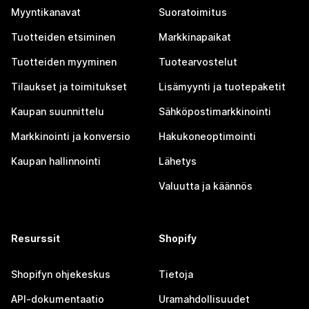
Myyntikanavat
Suoratoimitus
Tuotteiden etsiminen
Markkinapaikat
Tuotteiden myyminen
Tuotearvostelut
Tilaukset ja toimitukset
Lisämyynti ja tuotepaketit
Kaupan suunnittelu
Sähköpostimarkkinointi
Markkinointi ja konversio
Hakukoneoptimointi
Kaupan hallinnointi
Lähetys
Valuutta ja käännös
Resurssit
Shopify
Shopifyn ohjekeskus
Tietoja
API-dokumentaatio
Uramahdollisuudet