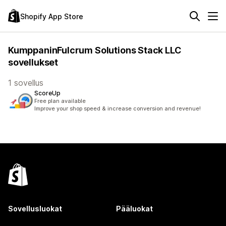
Shopify App Store
KumppaninFulcrum Solutions Stack LLC
sovellukset
1 sovellus
ScoreUp
Free plan available
Improve your shop speed & increase conversion and revenue!
Sovellusluokat
Pääluokat