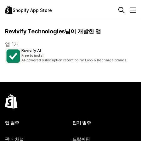
Shopify App Store
Revivify Technologies님이 개발한 앱
앱 1개
Revivify AI
Free to install
AI-powered subscription retention for Loop & Recharge brands.
앱 범주
인기 범주
판매 채널
드랍쉬핑