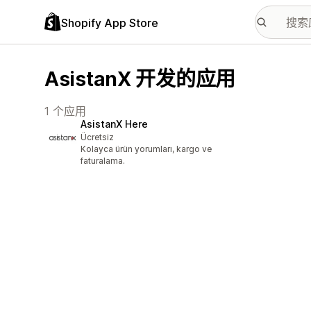
Shopify App Store
AsistanX 开发的应用
1 个应用
AsistanX Here
Ücretsiz
Kolayca ürün yorumları, kargo ve
faturalama.