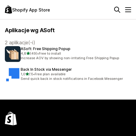
Shopify App Store
Aplikacje wg ASoft
2 aplikacje(-i)
ASoft: Free Shipping Popup
na 5 gwiazdek
4,8
(49)
•
Free to install
Łączna liczba recenzji: 49
Increase AOV by showing non-irritating Free Shipping Popup
Back In Stock via Messenger
na 5 gwiazdek
1,0
(1)
•
Free plan available
Łączna liczba recenzji: 1
Send quick back in stock notifications in Facebook Messenger