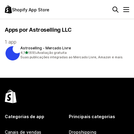
Shopify App Store
Apps por Astroselling LLC
1 app
Astroselling ‑ Mercado Livre
de 5 estrelas
4,1
(69)
•
Avaliação gratuita
69 avaliações ao todo
Suas publicações integradas ao Mercado Livre, Amazon e mais.
Categorias de app
Principais categorias
Canais de vendas
Dropshipping