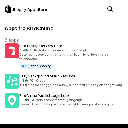
Shopify App Store
Apps fra BirdChime
3 apps
Bird Pickup Delivery Date
ud af 5 stjerner
4,9
(471)
•
Gratis abonnement tilgængeligt
471 anmeldelser i alt
Dato- og tidsvælger til afhentning i butik, lokal levering og
forsendelse
Built for Shopify
Easy Background Music ‑ Musica
ud af 5 stjerner
4,8
(79)
•
Gratis
79 anmeldelser i alt
Tilføj tilpasset baggrundsmusik, eller afspil en sang efter eget valg
BirdChime Parallel Login Lock
ud af 5 stjerner
5,0
(1)
•
Gratis abonnement tilgængeligt
1 anmeldelser i alt
Beskyt dine digitale produkter ved at blokere parallelle logins