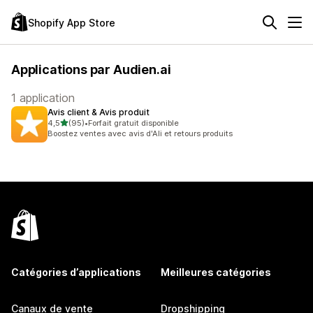
Shopify App Store
Applications par Audien.ai
1 application
Avis client & Avis produit
étoile(s) sur 5
4,5
(95)
•
Forfait gratuit disponible
95 avis au total
Boostez ventes avec avis d'Ali et retours produits
Catégories d’applications
Meilleures catégories
Canaux de vente
Dropshipping