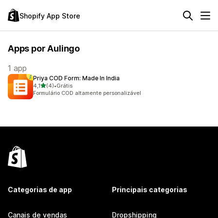
Shopify App Store
Apps por Aulingo
1 app
Priya COD Form: Made In India
de 5 estrelas
4,1
(4)
•
Grátis
4 avaliações ao todo
Formulário COD altamente personalizável
Categorias de app
Principais categorias
Canais de vendas
Dropshipping