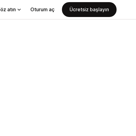
öz atın
Oturum aç
Ücretsiz başlayın