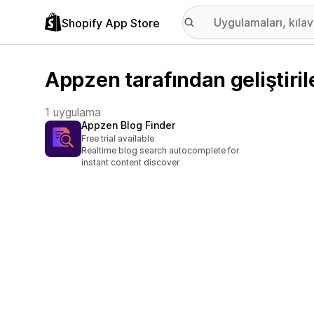
Shopify App Store
Appzen tarafından geliştiri
1 uygulama
Appzen Blog Finder
Free trial available
Realtime blog search autocomplete for
instant content discover