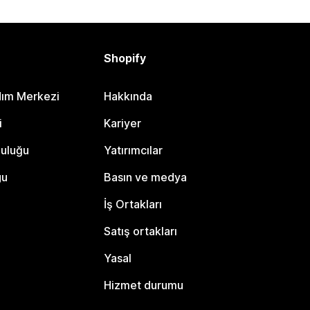
Shopify
dım Merkezi
Hakkında
i
Kariyer
luluğu
Yatırımcılar
gu
Basın ve medya
İş Ortakları
Satış ortakları
Yasal
Hizmet durumu