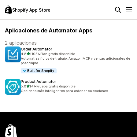
Shopify App Store
Aplicaciones de Automator Apps
2 aplicaciones
Order Automator
de 5 estrellas
4.8
(105)
•
Plan gratis disponible
105 reseñas en total
Automatiza flujos de trabajo, Amazon MCF y ventas adicionales de
poscompra
Built for Shopify
Product Automator
de 5 estrellas
5.0
(4)
•
Prueba gratis disponible
4 reseñas en total
Opciones más inteligentes para ordenar colecciones