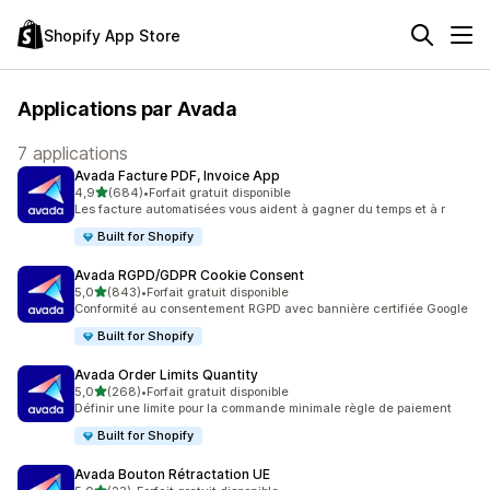
Shopify App Store
Applications par Avada
7 applications
Avada Facture PDF, Invoice App
étoile(s) sur 5
4,9
(684)
•
Forfait gratuit disponible
684 avis au total
Les facture automatisées vous aident à gagner du temps et à r
Built for Shopify
Avada RGPD/GDPR Cookie Consent
étoile(s) sur 5
5,0
(843)
•
Forfait gratuit disponible
843 avis au total
Conformité au consentement RGPD avec bannière certifiée Google
Built for Shopify
Avada Order Limits Quantity
étoile(s) sur 5
5,0
(268)
•
Forfait gratuit disponible
268 avis au total
Définir une limite pour la commande minimale règle de paiement
Built for Shopify
Avada Bouton Rétractation UE