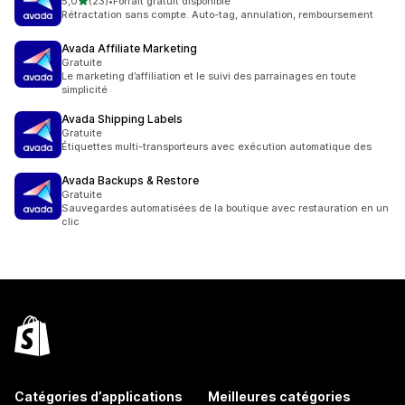
étoile(s) sur 5
5,0
(23)
•
Forfait gratuit disponible
23 avis au total
Rétractation sans compte. Auto-tag, annulation, remboursement
Avada Affiliate Marketing
Gratuite
Le marketing d’affiliation et le suivi des parrainages en toute
simplicité
Avada Shipping Labels
Gratuite
Étiquettes multi-transporteurs avec exécution automatique des
Avada Backups & Restore
Gratuite
Sauvegardes automatisées de la boutique avec restauration en un
clic
Catégories d’applications
Meilleures catégories