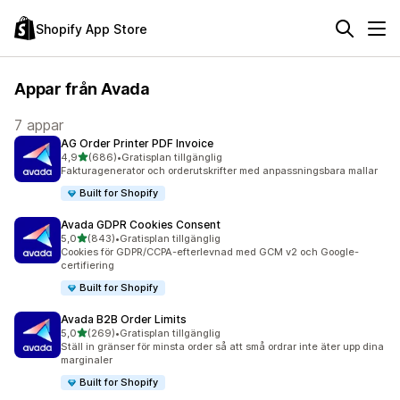
Shopify App Store
Appar från Avada
7 appar
AG Order Printer PDF Invoice
av 5 stjärnor
4,9
(686)
•
Gratisplan tillgänglig
686 recensioner totalt
Fakturagenerator och orderutskrifter med anpassningsbara mallar
Built for Shopify
Avada GDPR Cookies Consent
av 5 stjärnor
5,0
(843)
•
Gratisplan tillgänglig
843 recensioner totalt
Cookies för GDPR/CCPA-efterlevnad med GCM v2 och Google-
certifiering
Built for Shopify
Avada B2B Order Limits
av 5 stjärnor
5,0
(269)
•
Gratisplan tillgänglig
269 recensioner totalt
Ställ in gränser för minsta order så att små ordrar inte äter upp dina
marginaler
Built for Shopify