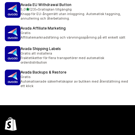
Avada EU Withdrawal Button
av 5 stjärnor
5,0
(23)
•
Gratisplan tillgänglig
23 recensioner totalt
Knapp för EU-ångerrätt utan inloggning. Automatisk taggning,
annullering och återbetalning.
Avada Affiliate Marketing
Gratis
Affiliatemarknadsföring och värvningsspårning på ett enkelt sätt
Avada Shipping Labels
Gratis att installera
Fraktetiketter för flera transportörer med automatisk
orderdistribution
Avada Backups & Restore
Gratis
Automatiserade säkerhetskopior av butiken med återställning med
ett klick