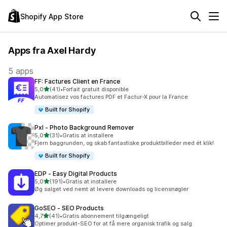
Shopify App Store
Apps fra Axel Hardy
5 apps
FF: Factures Client en France
ud af 5 stjerner
5,0
(41)
•
Forfait gratuit disponible
41 anmeldelser i alt
Automatisez vos factures PDF et Factur-X pour la France
Built for Shopify
Pxl ‑ Photo Background Remover
ud af 5 stjerner
5,0
(31)
•
Gratis at installere
31 anmeldelser i alt
Fjern baggrunden, og skab fantastiske produktbilleder med ét klik!
Built for Shopify
EDP ‑ Easy Digital Products
ud af 5 stjerner
5,0
(191)
•
Gratis at installere
191 anmeldelser i alt
Øg salget ved nemt at levere downloads og licensnøgler
GoSEO ‑ SEO Products
ud af 5 stjerner
4,7
(41)
•
Gratis abonnement tilgængeligt
41 anmeldelser i alt
Optimer produkt-SEO for at få mere organisk trafik og salg