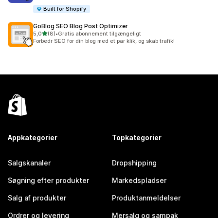
Built for Shopify
GoBlog SEO Blog Post Optimizer
ud af 5 stjerner
5,0
(8)
•
Gratis abonnement tilgængeligt
8 anmeldelser i alt
Forbedr SEO for din blog med et par klik, og skab trafik!
Appkategorier
Topkategorier
Salgskanaler
Dropshipping
Søgning efter produkter
Markedspladser
Salg af produkter
Produktanmeldelser
Ordrer og levering
Mersalg og sampak