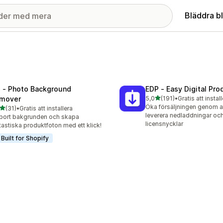
Bläddra b
l ‑ Photo Background
EDP ‑ Easy Digital Pro
av 5 stjärnor
mover
5,0
(191)
•
Gratis att instal
191 recensioner totalt
Öka försäljningen genom at
av 5 stjärnor
(31)
•
Gratis att installera
recensioner totalt
leverera nedladdningar oc
bort bakgrunden och skapa
licensnycklar
tastiska produktfoton med ett klick!
Built for Shopify