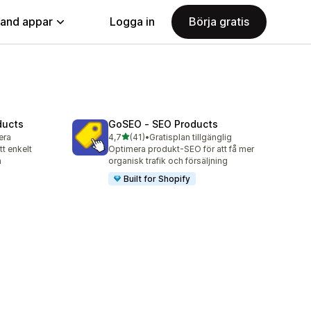
land appar
Logga in
Börja gratis
ducts
GoSEO ‑ SEO Products
av 5 stjärnor
lera
4,7
(41)
•
Gratisplan tillgänglig
41 recensioner totalt
t enkelt
Optimera produkt-SEO för att få mer
h
organisk trafik och försäljning
Built for Shopify