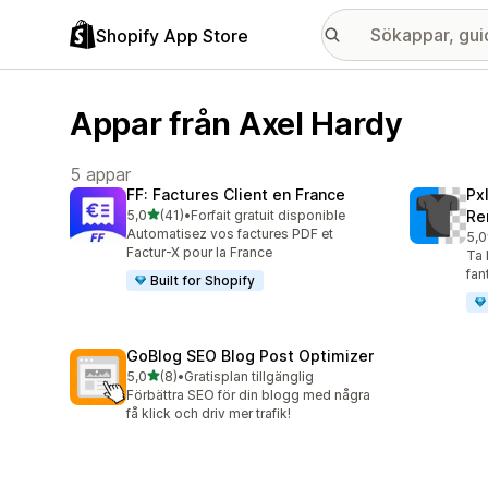
Shopify App Store
Appar från Axel Hardy
5 appar
FF: Factures Client en France
Px
av 5 stjärnor
5,0
(41)
•
Forfait gratuit disponible
Re
41 recensioner totalt
Automatisez vos factures PDF et
5,0
31 
Factur-X pour la France
Ta 
fan
Built for Shopify
GoBlog SEO Blog Post Optimizer
av 5 stjärnor
5,0
(8)
•
Gratisplan tillgänglig
8 recensioner totalt
Förbättra SEO för din blogg med några
få klick och driv mer trafik!