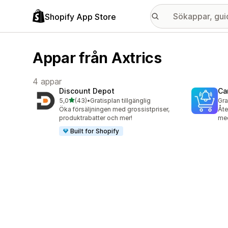
Shopify App Store
Appar från Axtrics
4 appar
Discount Depot
Ca
av 5 stjärnor
5,0
(43)
•
Gratisplan tillgänglig
Gra
43 recensioner totalt
Öka försäljningen med grossistpriser,
Åte
produktrabatter och mer!
med
Built for Shopify