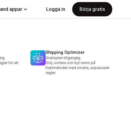
land appar
Logga in
Börja gratis
Shipping Optimizer
lig
Gratisplan tillgänglig
gler för att
Dölj, sortera och byt namn på
fraktmetoder med smarta, anpassade
regler.