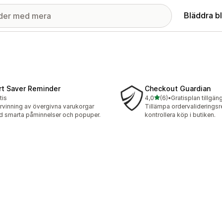
Bläddra b
rt Saver Reminder
Checkout Guardian
av 5 stjärnor
tis
4,0
(6)
•
Gratisplan tillgäng
6 recensioner totalt
rvinning av övergivna varukorgar
Tillämpa ordervalideringsre
 smarta påminnelser och popuper.
kontrollera köp i butiken.