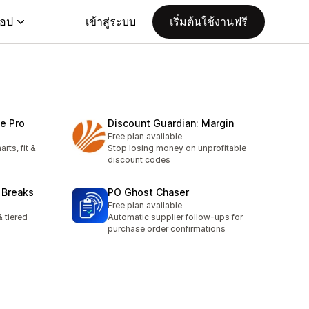
แอป
เข้าสู่ระบบ
เริ่มต้นใช้งานฟรี
de Pro
Discount Guardian: Margin
Free plan available
rts, fit &
Stop losing money on unprofitable
discount codes
 Breaks
PO Ghost Chaser
Free plan available
 tiered
Automatic supplier follow-ups for
purchase order confirmations