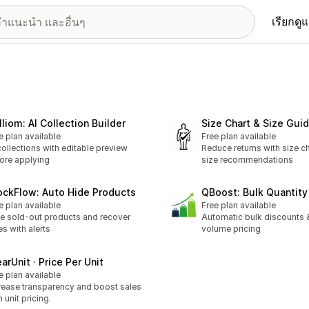
เรียกดู
lliom: AI Collection Builder
Size Chart & Size Gui
e plan available
Free plan available
collections with editable preview
Reduce returns with size cha
ore applying
size recommendations
ockFlow: Auto Hide Products
QBoost: Bulk Quantity
e plan available
Free plan available
e sold-out products and recover
Automatic bulk discounts &
es with alerts
volume pricing
arUnit · Price Per Unit
e plan available
rease transparency and boost sales
h unit pricing.