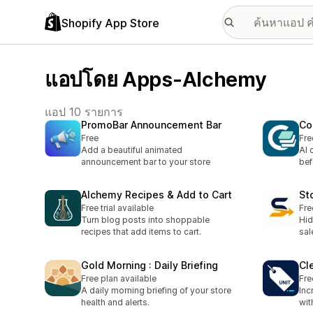
Shopify App Store
แอปโดย Apps-Alchemy
แอป 10 รายการ
PromoBar Announcement Bar
Co
Free
Fre
Add a beautiful animated
AI 
announcement bar to your store
bef
Alchemy Recipes & Add to Cart
St
Free trial available
Fre
Turn blog posts into shoppable
Hid
recipes that add items to cart.
sal
Gold Morning : Daily Briefing
Cle
Free plan available
Fre
A daily morning briefing of your store
Inc
health and alerts.
wit