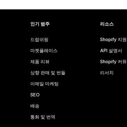
인기 범주
리소스
드랍쉬핑
Shopify 지
마켓플레이스
API 설명서
제품 리뷰
Shopify 커
상향 판매 및 번들
리서치
이메일 마케팅
SEO
배송
통화 및 번역