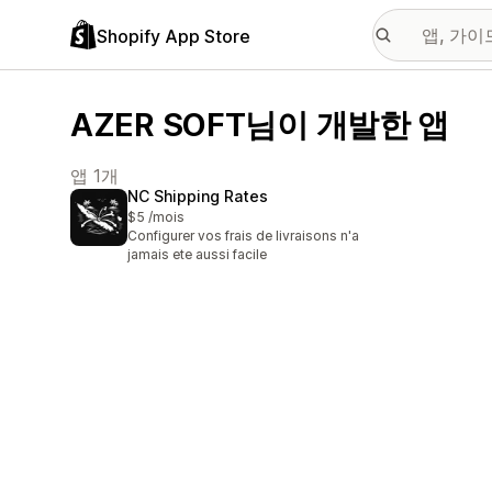
Shopify App Store
AZER SOFT님이 개발한 앱
앱 1개
NC Shipping Rates
$5 /mois
Configurer vos frais de livraisons n'a
jamais ete aussi facile