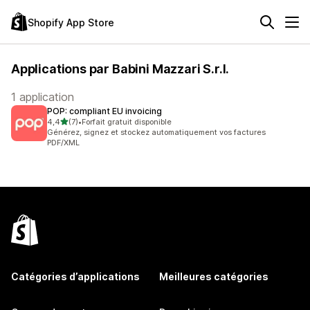
Shopify App Store
Applications par Babini Mazzari S.r.l.
1 application
POP: compliant EU invoicing
étoile(s) sur 5
4,4
(7)
•
Forfait gratuit disponible
7 avis au total
Générez, signez et stockez automatiquement vos factures
PDF/XML
Catégories d’applications
Meilleures catégories