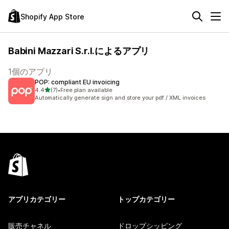
Shopify App Store
Babini Mazzari S.r.l.によるアプリ
1個のアプリ
POP: compliant EU invoicing
5つ星中
4.4
(7)
•
Free plan available
合計レビュー数：7件
Automatically generate sign and store your pdf / XML invoices
アプリカテゴリー
トップカテゴリー
販売チャネル
ドロップシッピング